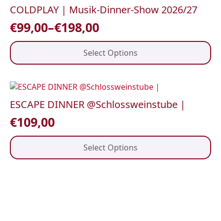
The
COLDPLAY | Musik-Dinner-Show 2026/27
options
€
99,00
–
€
198,00
may
Price
be
range:
This
chosen
Select Options
product
on
€99,00
has
the
through
multiple
product
variants.
€198,00
page
The
ESCAPE DINNER @Schlossweinstube |
options
€
109,00
may
be
This
chosen
Select Options
product
on
has
the
multiple
product
variants.
page
The
options
may