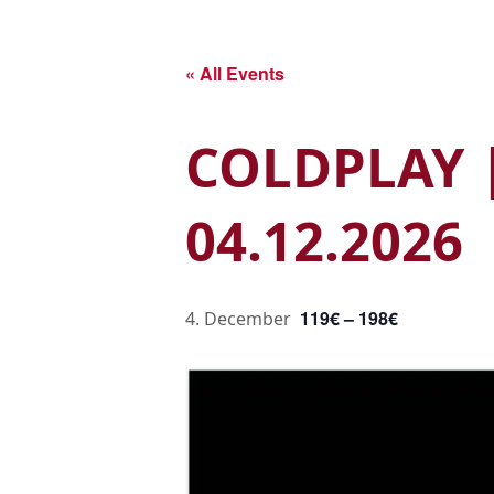
Skip
to
main
« All Events
content
COLDPLAY |
04.12.2026
119€ – 198€
4. December