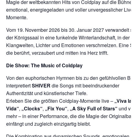
Magie der weltbekannten Hits von Coldplay auf die Bühne –
emotional, energiegeladen und voller unvergesslicher Live-
Momente.
Vom 19. November 2026 bis 30. Januar 2027 verwandelt sic
der Königssaal in eine funkelnde Winterlandschaft, in der
Klangwelten, Lichter und Emotionen verschmelzen. Eine Sh
die berührt, verzaubert und mitten ins Herz trifft.
Die Show: The Music of Coldplay
Von den euphorischen Hymnen bis zu den gefühlvollen Bal
interpretiert
SHIVER
die Songs mit beeindruckender
Authentizität und künstlerischer Tiefe.
Erleben Sie die größten Coldplay-Momente live –
„Viva la
Vida“
,
„Clocks“
,
„Fix You“
,
„A Sky Full of Stars“
und viel
mehr – in einer Performance, die die Magie der Originalband
einfängt und zugleich einzigartig bleibt.
Die Kombination aus dynamischen Sounds, emotionalen