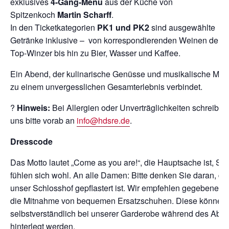
exklusives
4-Gang-Menü
aus der Küche von
Spitzenkoch
Martin Scharff
.
In den Ticketkategorien
PK1 und PK2
sind ausgewählte
Getränke inklusive – von korrespondierenden Weinen deut
Top-Winzer bis hin zu Bier, Wasser und Kaffee.
Ein Abend, der kulinarische Genüsse und musikalische Mag
zu einem unvergesslichen Gesamterlebnis verbindet.
?
Hinweis:
Bei Allergien oder Unverträglichkeiten schreiben
uns bitte vorab an
info@hdsre.de
.
Dresscode
Das Motto lautet „Come as you are!“, die Hauptsache ist, Sie
fühlen sich wohl. An alle Damen: Bitte denken Sie daran, da
unser Schlosshof gepflastert ist. Wir empfehlen gegebenenfa
die Mitnahme von bequemen Ersatzschuhen. Diese können
selbstverständlich bei unserer Garderobe während des Abe
hinterlegt werden.