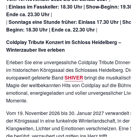
|
Einlass im Fasskeller: 18.30 Uhr | Show-Beginn: 19.30 U
Ende ca. 23.30 Uhr
|
|
Sonntags eine Stunde früher: Einlass 17.30 Uhr | Show-
Beginn: 18.30 Uhr | Ende ca. 22.30 Uhr
|
Coldplay Tribute Konzert im Schloss Heidelberg –
Winterzauber live erleben
Erleben Sie eine unvergessliche Coldplay Tribute Dinner-S
im historischen Königssaal des Schlosses Heidelberg. Die
europaweit gefeierte Band
SHIVER
bringt die musikalische
Magie der weltbekannten Hits von Coldplay auf die Bühne –
emotional, energiegeladen und voller unvergesslicher Live-
Momente.
Vom 19. November 2026 bis 30. Januar 2027 verwandelt sic
der Königssaal in eine funkelnde Winterlandschaft, in der
Klangwelten, Lichter und Emotionen verschmelzen. Eine Sh
die berührt, verzaubert und mitten ins Herz trifft.