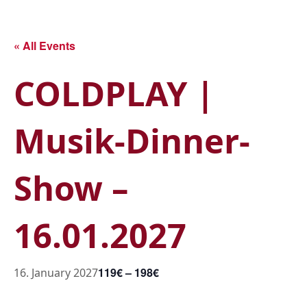
Skip
to
main
« All Events
content
COLDPLAY |
Musik-Dinner-
Show –
16.01.2027
119€ – 198€
16. January 2027