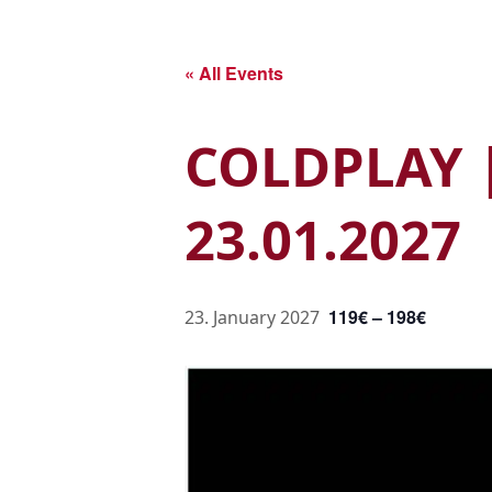
Skip
to
main
« All Events
content
COLDPLAY |
23.01.2027
119€ – 198€
23. January 2027