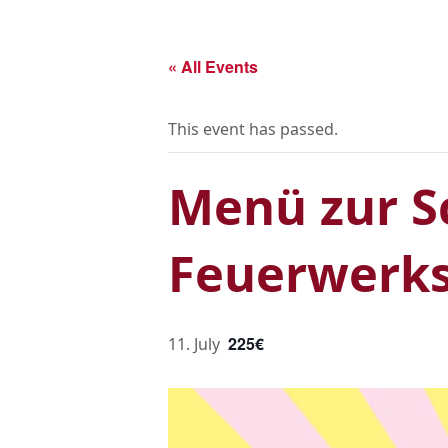
Skip
to
main
« All Events
content
This event has passed.
Menü zur S
Feuerwerksm
225€
11. July