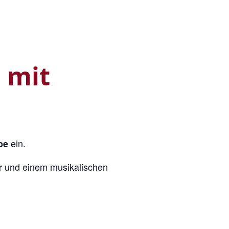
 mit
ein.
be
und einem musikalischen
r