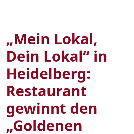
Skip
to
main
content
„Mein Lokal,
Dein Lokal“ in
Heidelberg:
Restaurant
gewinnt den
„Goldenen