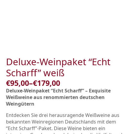
Skip
to
main
content
Deluxe-Weinpaket “Echt
Scharff” weiß
€
95,00
–
€
179,00
Price
Deluxe-Weinpaket “Echt Scharff” – Exquisite
range:
Weißweine aus renommierten deutschen
€95,00
Weingütern
through
Entdecken Sie drei herausragende Weißweine aus
€179,00
bekannten Weinregionen Deutschlands mit dem
“Echt Scharff”-Paket. Diese Weine bieten ein