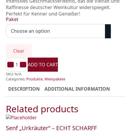
intensives Geschmackserlebnis, das die Vielfalt und
Raffinesse deutscher Weinkultur widerspiegelt.
Perfekt für Kenner und Genießer!
Paket
Clear
Deluxe-
Weinpaket
ADD TO CART
"Echt
Scharff"
SKU:
N/A
weiß
Categories:
Produkte
,
Weinpakete
quantity
DESCRIPTION
ADDITIONAL INFORMATION
Related products
Senf „Urkräuter“ – ECHT SCHARFF