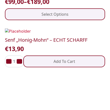
€
99,00
–
€
189,00
Price
range:
This
Select Options
product
€99,00
has
through
multiple
variants.
€189,00
The
Senf „Honig-Mohn“ – ECHT SCHARFF
options
€
13,90
may
be
Senf
chosen
„Honig-
Add To Cart
on
Mohn“
–
the
ECHT
product
SCHARFF
quantity
page