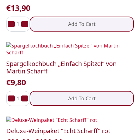
€
13,90
Senf
„Urkräuter“
Add To Cart
–
ECHT
SCHARFF
quantity
Spargelkochbuch „Einfach Spitze!“ von
Martin Scharff
€
9,80
Spargelkochbuch
„Einfach
Add To Cart
Spitze!“
von
Martin
Scharff
quantity
Deluxe-Weinpaket “Echt Scharff” rot