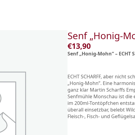
Senf „Honig-M
€
13,90
Senf „Honig-Mohn“ – ECHT 
ECHT SCHARFF, aber nicht scha
„Honig-Mohn”. Eine harmonisc
ganz klar Martin Scharffs Em
Senfmühle Monschau ist die 
im 200ml-Tontöpfchen entstan
überall einsetzbar, belebt Wi
Fleisch-, Fisch- und Geflügels