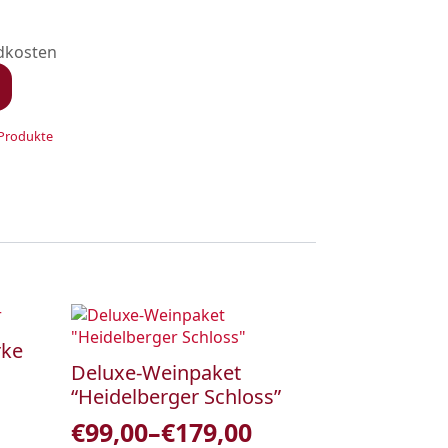
ndkosten
Produkte
rke
Deluxe-Weinpaket
“Heidelberger Schloss”
€
99,00
–
€
179,00
Price