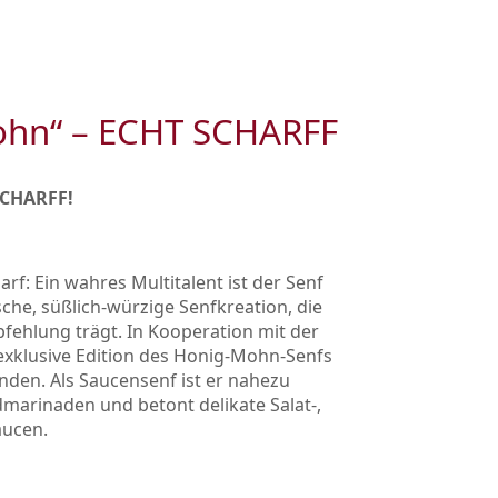
ohn“ – ECHT SCHARFF
SCHARFF!
rf: Ein wahres Multitalent ist der Senf
he, süßlich-würzige Senfkreation, die
pfehlung trägt. In Kooperation mit der
exklusive Edition des Honig-Mohn-Senfs
den. Als Saucensenf ist er nahezu
ldmarinaden und betont delikate Salat-,
aucen.