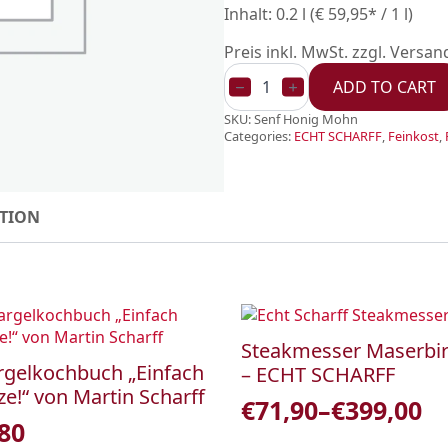
Inhalt: 0.2 l (€ 59,95* / 1 l)
Preis inkl. MwSt. zzgl. Versa
Senf
„Honig-
ADD TO CART
Mohn“
–
SKU:
Senf Honig Mohn
ECHT
Categories:
ECHT SCHARFF
,
Feinkost
,
SCHARFF
quantity
TION
Steakmesser Maserbi
rgelkochbuch „Einfach
– ECHT SCHARFF
ze!“ von Martin Scharff
€
71,90
–
€
399,00
Price
,80