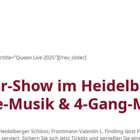
ertitle=”Queen Live 2025″][/rev_slider]
r‑Show im Heidelb
ve‑Musik & 4‑Gang
eidelberger Schloss: Frontmann Valentin L. Findling läss
rviert. Sichern Sie sich jetzt Tickets und genießen Sie ei