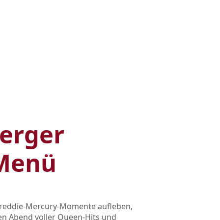
erger
‑Menü
t Freddie‑Mercury‑Momente aufleben,
nen Abend voller Queen‑Hits und